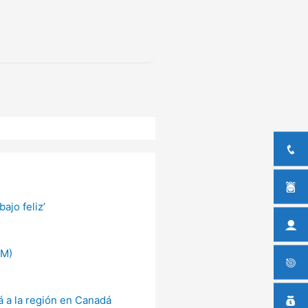
ajo feliz’
AM)
á a la región en Canadá