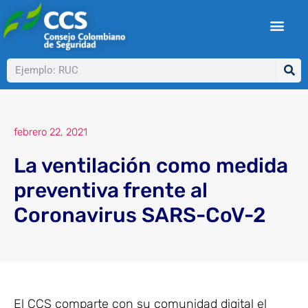
Ir
al
contenido
Buscar
febrero 22, 2021
La ventilación como medida
preventiva frente al
Coronavirus SARS-CoV-2
El CCS comparte con su comunidad digital el