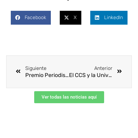
Facebook
X
LinkedIn
Ant
Siguie
Siguiente
Anterior
Premio Periodismo CCS 2021
El CCS y la Universidad Nacional de Colombia firman convenio de cooperación académica
Ver todas las noticias aquí