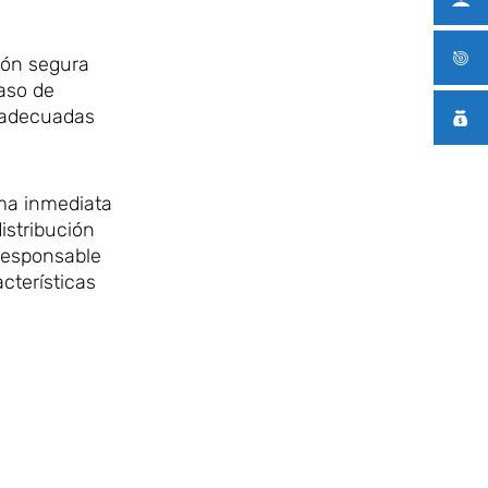
ión segura
aso de
 adecuadas
rma inmediata
istribución
 responsable
cterísticas