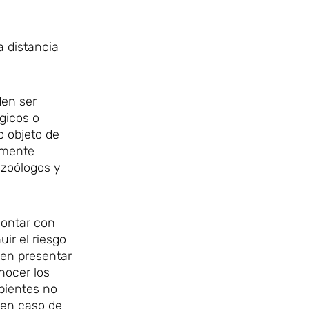
a distancia
den ser
gicos o
o objeto de
lmente
 zoólogos y
contar con
ir el riesgo
den presentar
nocer los
pientes no
 en caso de