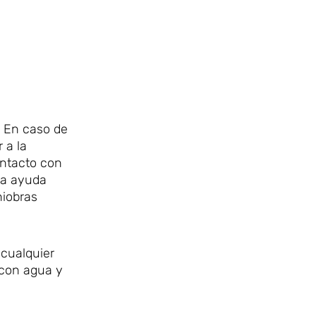
. En caso de
 a la
ontacto con
la ayuda
niobras
 cualquier
 con agua y