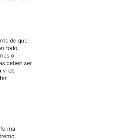
ento de que
en todo
años o
tas deben ser
 y las
ter.
 forma
xtremo