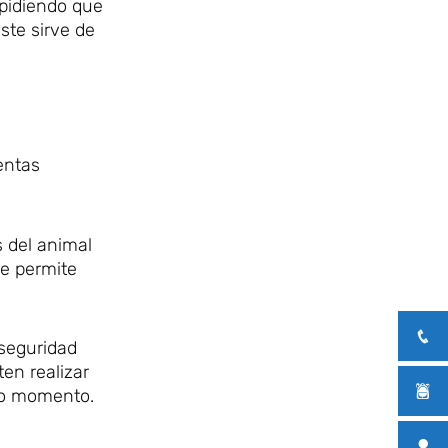
mpidiendo que
ste sirve de
entas
s del animal
ue permite
 seguridad
ten realizar
odo momento.