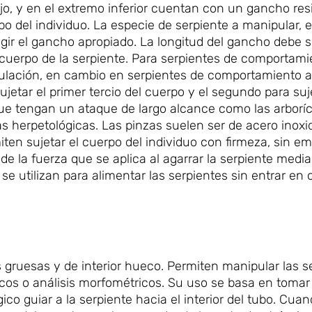
jo, y en el extremo inferior cuentan con un gancho res
rpo del individuo. La especie de serpiente a manipular, 
ir el gancho apropiado. La longitud del gancho debe s
cuerpo de la serpiente. Para serpientes de comportami
pulación, en cambio en serpientes de comportamiento a
jetar el primer tercio del cuerpo y el segundo para suje
que tengan un ataque de largo alcance como las arboríc
herpetológicas. Las pinzas suelen ser de acero inoxi
iten sujetar el cuerpo del individuo con firmeza, sin e
e la fuerza que se aplica al agarrar la serpiente media
e utilizan para alimentar las serpientes sin entrar en
es gruesas y de interior hueco. Permiten manipular las s
os o análisis morfométricos. Su uso se basa en tomar 
co guiar a la serpiente hacia el interior del tubo. Cua