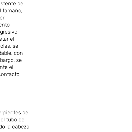
istente de
el tamaño,
er
ento
gresivo
tar el
olas, se
dable, con
mbargo, se
nte el
 contacto
erpientes de
el tubo del
ndo la cabeza