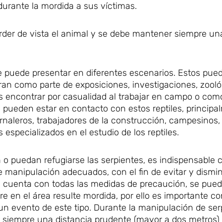
durante la mordida a sus víctimas.
rder de vista el animal y se debe mantener siempre un
 se puede presentar en diferentes escenarios. Estos pue
n como parte de exposiciones, investigaciones, zooló
s encontrar por casualidad al trabajar en campo o com
 pueden estar en contacto con estos reptiles, principa
jornaleros, trabajadores de la construcción, campesinos,
 especializados en el estudio de los reptiles.
 o puedan refugiarse las serpientes, es indispensable 
 manipulación adecuados, con el fin de evitar y disminu
se cuenta con todas las medidas de precaución, se pue
en el área resulte mordida, por ello es importante co
un evento de este tipo. Durante la manipulación de ser
r siempre una distancia prudente (mayor a dos metros)