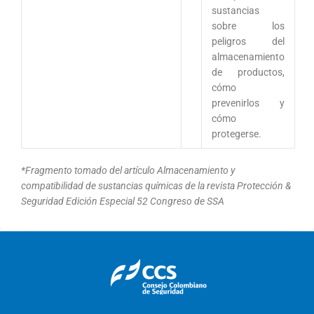
sustancias
sobre los
peligros del
almacenamiento
de productos,
cómo
prevenirlos y
cómo
protegerse.
*Fragmento tomado del artículo
Almacenamiento y
compatibilidad de sustancias químicas
de la revista Protección &
Seguridad Edición Especial 52 Congreso de SSA