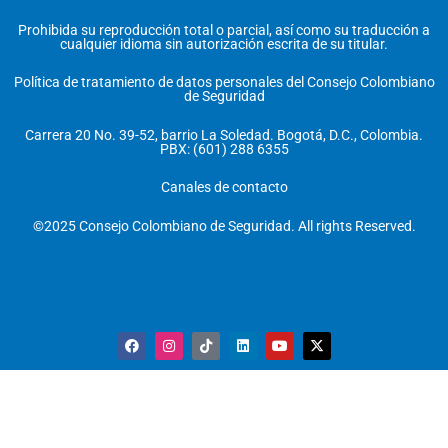
Prohibida su reproducción total o parcial, así como su traducción a
cualquier idioma sin autorización escrita de su titular.
Política de tratamiento de datos personales del Consejo Colombiano
de Seguridad
Carrera 20 No. 39-52, barrio La Soledad. Bogotá, D.C., Colombia.
PBX: (601) 288 6355
Canales de contacto
©2025 Consejo Colombiano de Seguridad. All rights Reserved.
F
I
T
L
Y
X
a
n
i
i
o
-
c
s
k
n
u
t
e
t
t
k
t
w
b
a
o
e
u
i
o
g
k
d
b
t
o
r
i
e
t
k
a
n
e