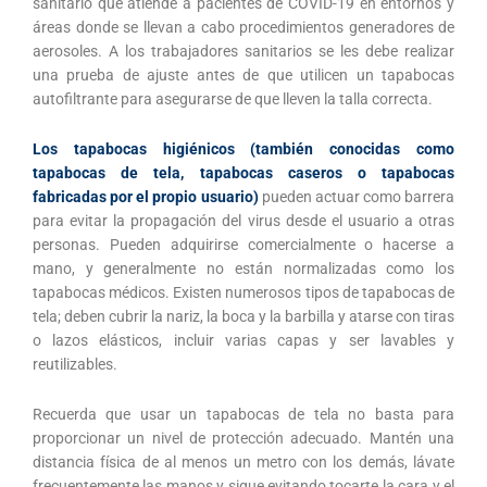
sanitario que atiende a pacientes de COVID-19 en entornos y
áreas donde se llevan a cabo procedimientos generadores de
aerosoles. A los trabajadores sanitarios se les debe realizar
una prueba de ajuste antes de que utilicen un tapabocas
autofiltrante para asegurarse de que lleven la talla correcta.
Los tapabocas higiénicos (también conocidas como
tapabocas de tela, tapabocas caseros o tapabocas
fabricadas por el propio usuario)
pueden actuar como barrera
para evitar la propagación del virus desde el usuario a otras
personas. Pueden adquirirse comercialmente o hacerse a
mano, y generalmente no están normalizadas como los
tapabocas médicos. Existen numerosos tipos de tapabocas de
tela; deben cubrir la nariz, la boca y la barbilla y atarse con tiras
o lazos elásticos, incluir varias capas y ser lavables y
reutilizables.
Recuerda que usar un tapabocas de tela no basta para
proporcionar un nivel de protección adecuado. Mantén una
distancia física de al menos un metro con los demás, lávate
frecuentemente las manos y sigue evitando tocarte la cara y el