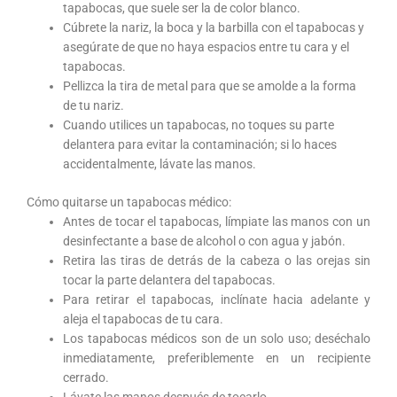
tapabocas, que suele ser la de color blanco.
Cúbrete la nariz, la boca y la barbilla con el tapabocas y
asegúrate de que no haya espacios entre tu cara y el
tapabocas.
Pellizca la tira de metal para que se amolde a la forma
de tu nariz.
Cuando utilices un tapabocas, no toques su parte
delantera para evitar la contaminación; si lo haces
accidentalmente, lávate las manos.
Cómo quitarse un tapabocas médico:
Antes de tocar el tapabocas, límpiate las manos con un
desinfectante a base de alcohol o con agua y jabón.
Retira las tiras de detrás de la cabeza o las orejas sin
tocar la parte delantera del tapabocas.
Para retirar el tapabocas, inclínate hacia adelante y
aleja el tapabocas de tu cara.
Los tapabocas médicos son de un solo uso; deséchalo
inmediatamente, preferiblemente en un recipiente
cerrado.
Lávate las manos después de tocarlo.