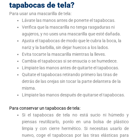
tapabocas de tela?
Para usar una mascarilla de tela:
Lávate las manos antes de ponerte el tapabocas.
Verifica que la mascarilla no tenga rasgaduras ni
agujeros, y no uses una mascarilla que esté dañada.
Ajusta el tapabocas de modo que le cubra la boca, la
nariz y la barbilla, sin dejar huecos a los lados.
Evita tocarte la mascarilla mientras la lleves.
Cambia el tapabocas si se ensucia o se humedece.
Límpiate las manos antes de quitarte el tapabocas.
Quítate el tapabocas retirando primero las tiras de
detrás de las orejas sin tocar la parte delantera de la
misma.
Límpiate las manos después de quitarse el tapabocas.
Para conservar un tapabocas de tela:
Si el tapabocas de tela no está sucio ni húmedo y
piensas reutilizarlo, ponlo en una bolsa de plástico
limpia y con cierre hermético. Si necesitas usarlo de
nuevo, coge el tapabocas por las tiras elásticas para