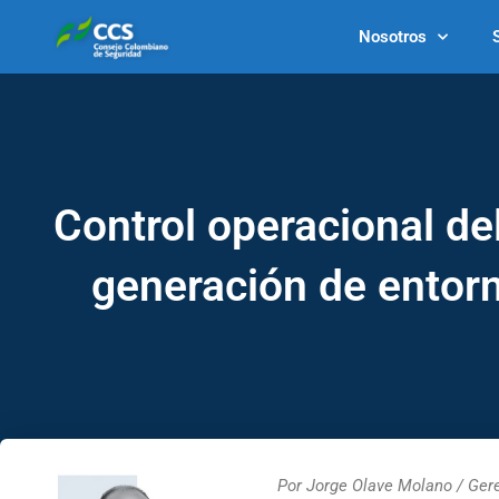
Ir
Nosotros
al
contenido
Control operacional de
generación de entorn
Por Jorge Olave Molano / Ger