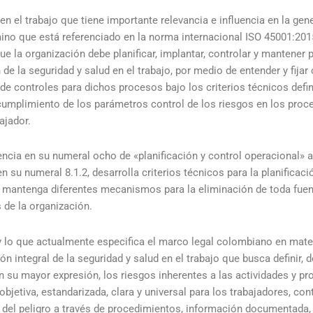
n el trabajo que tiene importante relevancia e influencia en la gen
rmino que está referenciado en la norma internacional ISO 45001:20
que la organización debe planificar, implantar, controlar y mantener
de la seguridad y salud en el trabajo, por medio de entender y fijar 
e controles para dichos procesos bajo los criterios técnicos defini
mplimiento de los parámetros control de los riesgos en los proces
ajador.
ncia en su numeral ocho de «planificación y control operacional» a 
en su numeral 8.1.2, desarrolla criterios técnicos para la planificac
 mantenga diferentes mecanismos para la eliminación de toda fuent
 de la organización.
 y lo que actualmente especifica el marco legal colombiano en mater
ión integral de la seguridad y salud en el trabajo que busca definir,
 su mayor expresión, los riesgos inherentes a las actividades y pr
jetiva, estandarizada, clara y universal para los trabajadores, cont
al del peligro a través de procedimientos, información documentada,