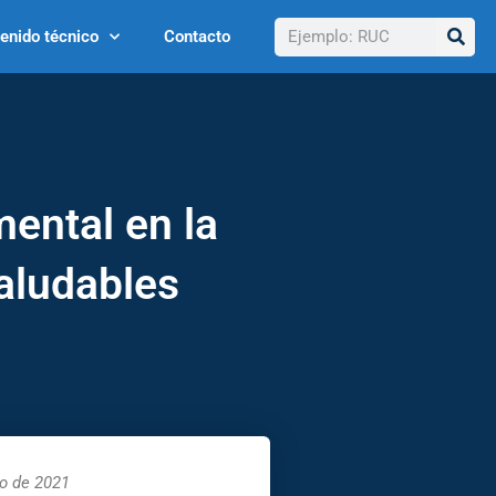
Buscar
enido técnico
Contacto
mental en la
aludables
yo de 2021