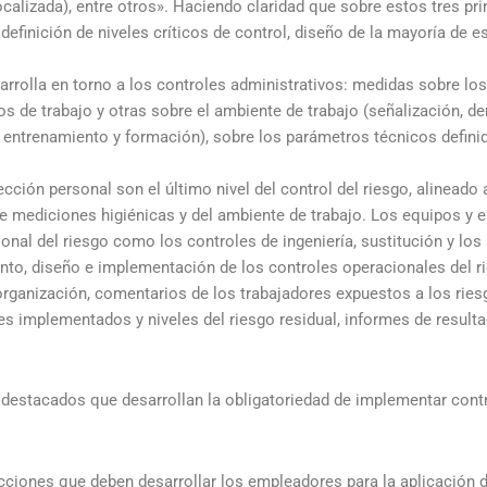
localizada), entre otros». Haciendo claridad que sobre estos tres pri
 definición de niveles críticos de control, diseño de la mayoría de
esarrolla en torno a los controles administrativos: medidas sobre lo
os de trabajo y otras sobre el ambiente de trabajo (señalización, d
 entrenamiento y formación), sobre los parámetros técnicos definid
ección personal son el último nivel del control del riesgo, alineado 
 de mediciones higiénicas y del ambiente de trabajo. Los equipos y
onal del riesgo como los controles de ingeniería, sustitución y los
to, diseño e implementación de los controles operacionales del ri
 organización, comentarios de los trabajadores expuestos a los ries
oles implementados y niveles del riesgo residual, informes de resu
destacados que desarrollan la obligatoriedad de implementar contr
acciones que deben desarrollar los empleadores para la aplicación