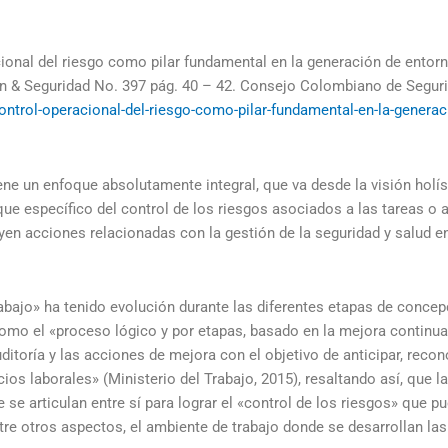
cional del riesgo como pilar fundamental en la generación de entor
ón & Seguridad No. 397 pág. 40 – 42. Consejo Colombiano de Seguri
control-operacional-del-riesgo-como-pilar-fundamental-en-la-generac
ene un enfoque absolutamente integral, que va desde la visión holíst
que específico del control de los riesgos asociados a las tareas o a
en acciones relacionadas con la gestión de la seguridad y salud en 
trabajo» ha tenido evolución durante las diferentes etapas de conc
mo el «proceso lógico y por etapas, basado en la mejora continua, l
auditoría y las acciones de mejora con el objetivo de anticipar, recon
ios laborales» (Ministerio del Trabajo, 2015), resaltando así, que la
 articulan entre sí para lograr el «control de los riesgos» que pu
ntre otros aspectos, el ambiente de trabajo donde se desarrollan las