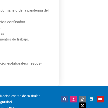
uado manejo de la pandemia del
cios confinados.
.
ras.
ientos de trabajo.
aciones-laborales/riesgos-
zación escrita de su titular.
F
I
T
X
L
Y
a
n
i
-
i
o
eguridad
c
s
k
t
n
u
e
t
t
w
k
t