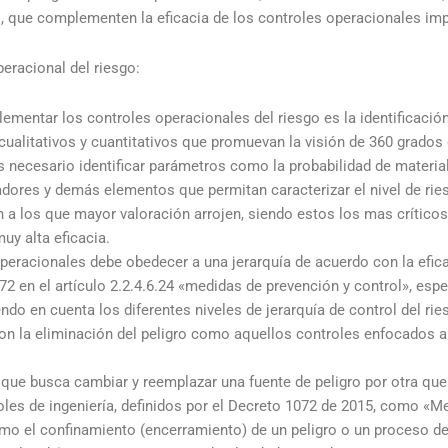
s, que complementen la eficacia de los controles operacionales i
peracional del riesgo:
ementar los controles operacionales del riesgo es la identificación
alitativos y cuantitativos que promuevan la visión de 360 grados d
 necesario identificar parámetros como la probabilidad de material
adores y demás elementos que permitan caracterizar el nivel de ries
n a los que mayor valoración arrojen, siendo estos los mas críticos
uy alta eficacia.
peracionales debe obedecer a una jerarquía de acuerdo con la efica
 en el artículo 2.2.4.6.24 «medidas de prevención y control», espe
ndo en cuenta los diferentes niveles de jerarquía de control del ries
on la eliminación del peligro como aquellos controles enfocados a 
que busca cambiar y reemplazar una fuente de peligro por otra que
roles de ingeniería, definidos por el Decreto 1072 de 2015, como «M
como el confinamiento (encerramiento) de un peligro o un proceso de