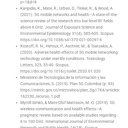
p=1&d=8
Karipidis, K., Mate, R., Urban, D., Tinker, R., & Wood, A.
(2021). 5G mobile networks and health—A state-of-the-
science review of the research into low-level RF fields
above 6 GHz. Journal of Exposure Science and
Environmental Epidemiology, 31(4), 585-605. Scopus.
https://doi.org/10.1038/s41370-021-00297-6
Kostoff, R. N., Heroux, P., Aschner, M., & Tsatsakis, A.
(2020). Adverse health effects of 5G mobile networking
technology under real-life conditions. Toxicology
Letters, 323, 35-40. Scopus.
https://doi.org/10.1016/j.toxlet.2020.01.020
Ministerio de Tecnologías de la Información y las
Comunicaciones, S. (2019). Plan 5G Colombia (p. 93).
https://mintic.gov.co/micrositios/plan_5g//764/articles-
162230_recurso_1.pdf
Myrtill Simkó, & Mats-Olof Mattsson, M.-O. (2019). 5G
wireless communication and health effects—A
pragmatic review based on available studies regarding
6 to 100 GHz. International Journal of Environmental
Research and Public Health, 16(18). Scopus.