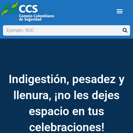
Ir
al
contenido
Buscar
Indigestión, pesadez y
llenura, ¡no les dejes
espacio en tus
celebraciones!