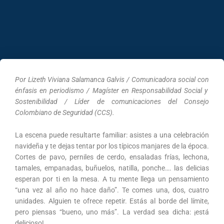
Por Lizeth Viviana Salamanca Galvis / Comunicadora social con
énfasis en periodismo / Magíster en Responsabilidad Social y
Sostenibilidad / Líder de comunicaciones del Consejo
Colombiano de Seguridad (CCS).
La escena puede resultarte familiar: asistes a una celebración
navideña y te dejas tentar por los típicos manjares de la época.
Cortes de pavo, perniles de cerdo, ensaladas frías, lechona,
tamales, empanadas, buñuelos, natilla, ponche…. las delicias
esperan por ti en la mesa. A tu mente llega un pensamiento
“una vez al año no hace daño”. Te comes una, dos, cuatro
unidades. Alguien te ofrece repetir. Estás al borde del límite,
pero piensas “bueno, uno más”. La verdad sea dicha: ¡está
delicioso!