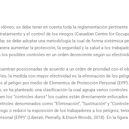
 idóneo, se debe tener en cuenta toda la reglamentación pertinente 
tratamiento y el control de los riesgos (Canadian Centre for Occupa
olar, se debe adoptar una metodología la cual de forma sistémica pe
era aumentar la protección, la seguridad y la salud a los trabajad
ca los posibles controles en un orden decreciente según su efectivid
uentran posicionadas de acuerdo a un orden de prioridad con el obj
oles, la medida con mayor efectividad es la eliminación de los pelig
es al peligro por medio de Elementos de Protección Personal (EPP)
es, se ha planteado una clasificación la cual agrupa varios controle
tienen los “controles duros” los cuales están directamente enfocados 
troles denominados como “Eliminación”, “Sustitución” y “Controles d
sgo o reducir la exposición de los trabajadores a los peligros, ten
onal (EPP)” (Liberati, Peerally, & Dixon-Woods, 2018). En la figura 2