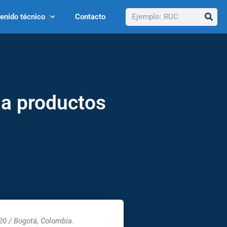
Buscar
enido técnico
Contacto
 a productos
0 / Bogotá, Colombia
.