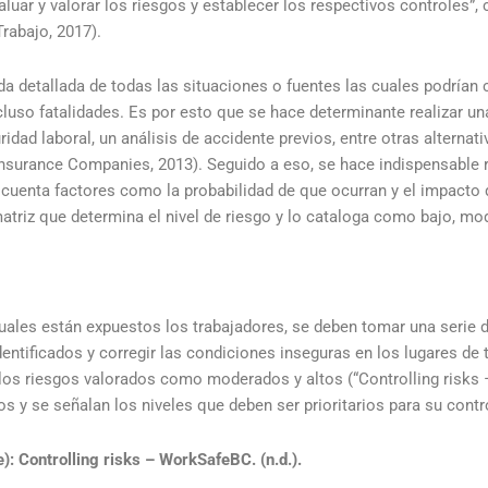
valuar y valorar los riesgos y establecer los respectivos controles”, 
Trabajo, 2017).
a detallada de todas las situaciones o fuentes las cuales podrían 
cluso fatalidades. Es por esto que se hace determinante realizar u
ridad laboral, un análisis de accidente previos, entre otras alternat
nsurance Companies, 2013). Seguido a eso, se hace indispensable r
en cuenta factores como la probabilidad de que ocurran y el impacto
triz que determina el nivel de riesgo y lo cataloga como bajo, mod
s cuales están expuestos los trabajadores, se deben tomar una serie
dentificados y corregir las condiciones inseguras en los lugares de 
os riesgos valorados como moderados y altos (“Controlling risks –
os y se señalan los niveles que deben ser prioritarios para su contr
): Controlling risks – WorkSafeBC. (n.d.).