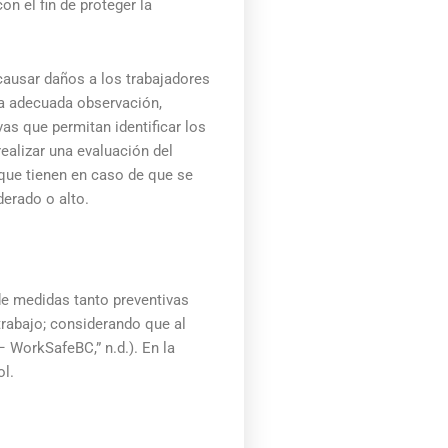
con el fin de proteger la
causar daños a los trabajadores
na adecuada observación,
ivas que permitan identificar los
ealizar una evaluación del
 que tienen en caso de que se
erado o alto.
 de medidas tanto preventivas
trabajo; considerando que al
 WorkSafeBC,” n.d.). En la
ol.