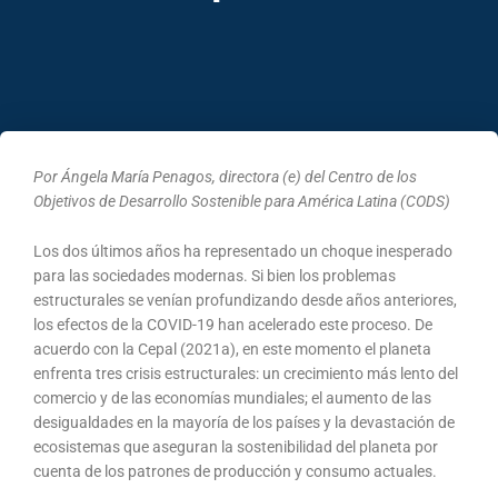
Por Ángela María Penagos, directora (e) del Centro de los
Objetivos de Desarrollo Sostenible para América Latina (CODS)
Los dos últimos años ha representado un choque inesperado
para las sociedades modernas. Si bien los problemas
estructurales se venían profundizando desde años anteriores,
los efectos de la COVID-19 han acelerado este proceso. De
acuerdo con la Cepal (2021a), en este momento el planeta
enfrenta tres crisis estructurales: un crecimiento más lento del
comercio y de las economías mundiales; el aumento de las
desigualdades en la mayoría de los países y la devastación de
ecosistemas que aseguran la sostenibilidad del planeta por
cuenta de los patrones de producción y consumo actuales.