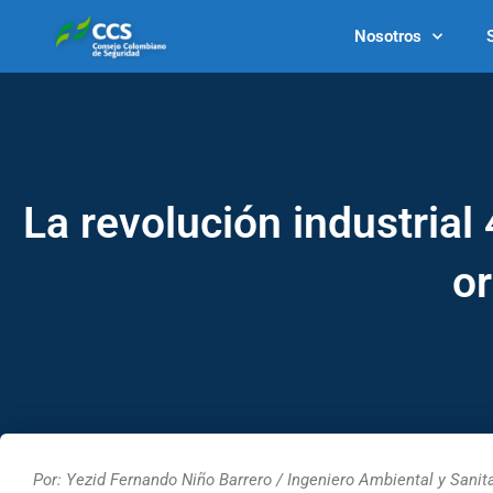
Ir
Nosotros
al
contenido
La revolución industrial 
or
Por: Yezid Fernando Niño Barrero / Ingeniero Ambiental y Sanit