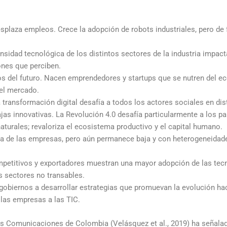
desplaza empleos. Crece la adopción de robots industriales, pero d
tensidad tecnológica de los distintos sectores de la industria impac
ones que perciben.
 del futuro. Nacen emprendedores y startups que se nutren del e
 el mercado.
transformación digital desafía a todos los actores sociales en dis
jas innovativas. La Revolución 4.0 desafía particularmente a los p
aturales; revaloriza el ecosistema productivo y el capital humano.
da de las empresas, pero aún permanece baja y con heterogeneidad
petitivos y exportadores muestran una mayor adopción de las tecno
s sectores no transables.
gobiernos a desarrollar estrategias que promuevan la evolución haci
 las empresas a las TIC.
las Comunicaciones de Colombia (Velásquez et al., 2019) ha señala