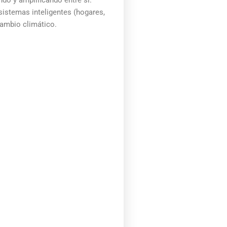
do y amplificando entre sí.
istemas inteligentes (hogares,
cambio climático.