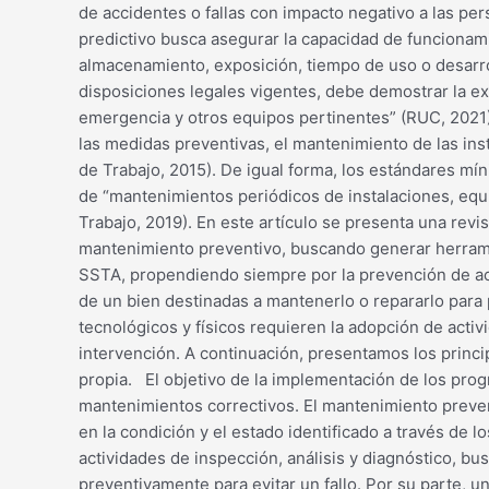
de accidentes o fallas con impacto negativo a las pe
predictivo busca asegurar la capacidad de funcionami
almacenamiento, exposición, tiempo de uso o desarro
disposiciones legales vigentes, debe demostrar la ex
emergencia y otros equipos pertinentes” (RUC, 2021).
las medidas preventivas, el mantenimiento de las in
de Trabajo, 2015). De igual forma, los estándares mí
de “mantenimientos periódicos de instalaciones, equi
Trabajo, 2019). En este artículo se presenta una rev
mantenimiento preventivo, buscando generar herramie
SSTA, propendiendo siempre por la prevención de acci
de un bien destinadas a mantenerlo o repararlo para 
tecnológicos y físicos requieren la adopción de acti
intervención. A continuación, presentamos los princ
propia. El objetivo de la implementación de los prog
mantenimientos correctivos. El mantenimiento preve
en la condición y el estado identificado a través de 
actividades de inspección, análisis y diagnóstico, b
preventivamente para evitar un fallo. Por su parte, u