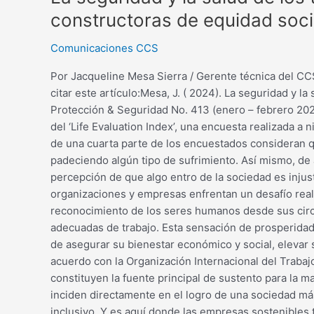
constructoras de equidad soci
Comunicaciones CCS
Por Jacqueline Mesa Sierra / Gerente técnica del CCS
citar este artículo:Mesa, J. ( 2024). La seguridad y l
Protección & Seguridad No. 413 (enero – febrero 2024
del ‘Life Evaluation Index’, una encuesta realizada a 
de una cuarta parte de los encuestados consideran q
padeciendo algún tipo de sufrimiento. Así mismo, de 
percepción de que algo entro de la sociedad es injus
organizaciones y empresas enfrentan un desafío real
reconocimiento de los seres humanos desde sus circu
adecuadas de trabajo. Esta sensación de prosperidad 
de asegurar su bienestar económico y social, elevar 
acuerdo con la Organización Internacional del Trabajo
constituyen la fuente principal de sustento para la m
inciden directamente en el logro de una sociedad más 
inclusivo. Y es aquí donde las empresas sostenibles