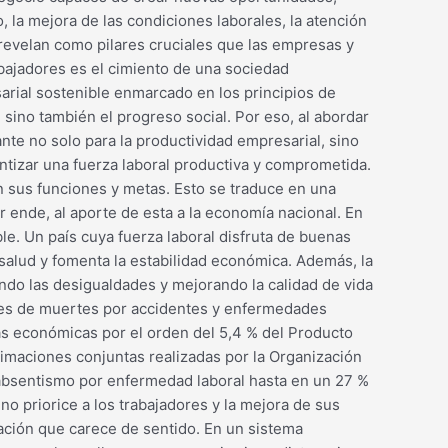
, la mejora de las condiciones laborales, la atención
se revelan como pilares cruciales que las empresas y
abajadores es el cimiento de una sociedad
rial sostenible enmarcado en los principios de
sino también el progreso social. Por eso, al abordar
nte no solo para la productividad empresarial, sino
antizar una fuerza laboral productiva y comprometida.
n sus funciones y metas. Esto se traduce en una
or ende, al aporte de esta a la economía nacional. En
ble. Un país cuya fuerza laboral disfruta de buenas
salud y fomenta la estabilidad económica. Además, la
endo las desigualdades y mejorando la calidad de vida
ones de muertes por accidentes y enfermedades
das económicas por el orden del 5,4 % del Producto
stimaciones conjuntas realizadas por la Organización
l absentismo por enfermedad laboral hasta en un 27 %
o priorice a los trabajadores y la mejora de sus
ación que carece de sentido. En un sistema