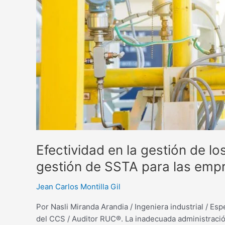
del
sistema
de
gestión
de
SSTA
para
las
empresas
contratistas
RUC®
Efectividad en la gestión de 
gestión de SSTA para las emp
Jean Carlos Montilla Gil
Por Nasli Miranda Arandia / Ingeniera industrial / Es
del CCS / Auditor RUC®. La inadecuada administració