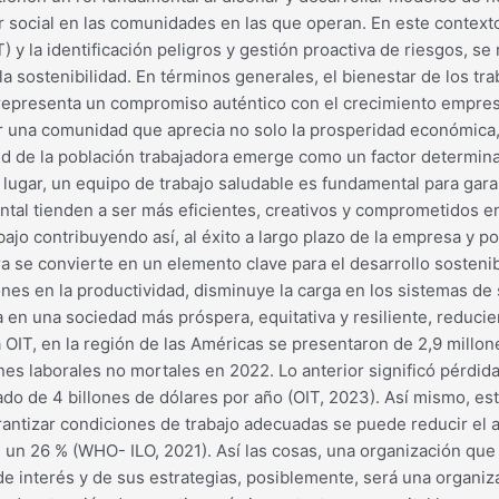
lor social en las comunidades en las que operan. En este contexto
ST) y la identificación peligros y gestión proactiva de riesgos, 
a sostenibilidad. En términos generales, el bienestar de los tr
representa un compromiso auténtico con el crecimiento empresa
r una comunidad que aprecia no solo la prosperidad económica, 
lud de la población trabajadora emerge como un factor determina
r lugar, un equipo de trabajo saludable es fundamental para gar
tal tienden a ser más eficientes, creativos y comprometidos e
abajo contribuyendo así, al éxito a largo plazo de la empresa y p
ora se convierte en un elemento clave para el desarrollo sosteni
es en la productividad, disminuye la carga en los sistemas de 
a en una sociedad más próspera, equitativa y resiliente, reduci
a OIT, en la región de las Américas se presentaron de 2,9 mill
nes laborales no mortales en 2022. Lo anterior significó pérdi
mado de 4 billones de dólares por año (OIT, 2023). Así mismo, e
arantizar condiciones de trabajo adecuadas se puede reducir e
 un 26 % (WHO- ILO, 2021). Así las cosas, una organización que n
e interés y de sus estrategias, posiblemente, será una organiz