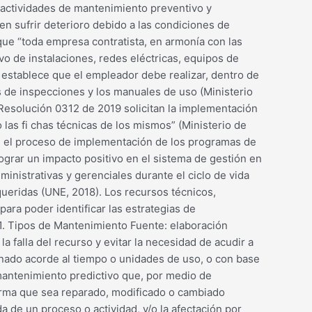
e actividades de mantenimiento preventivo y
n sufrir deterioro debido a las condiciones de
ue “toda empresa contratista, en armonía con las
o de instalaciones, redes eléctricas, equipos de
 establece que el empleador debe realizar, dentro de
s de inspecciones y los manuales de uso (Ministerio
 Resolución 0312 de 2019 solicitan la implementación
as fi chas técnicas de los mismos” (Ministerio de
 en el proceso de implementación de los programas de
grar un impacto positivo en el sistema de gestión en
nistrativas y gerenciales durante el ciclo de vida
queridas (UNE, 2018). Los recursos técnicos,
ara poder identificar las estrategias de
1. Tipos de Mantenimiento Fuente: elaboración
 falla del recurso y evitar la necesidad de acudir a
nado acorde al tiempo o unidades de uso, o con base
e mantenimiento predictivo que, por medio de
forma que sea reparado, modificado o cambiado
a de un proceso o actividad, y/o la afectación por