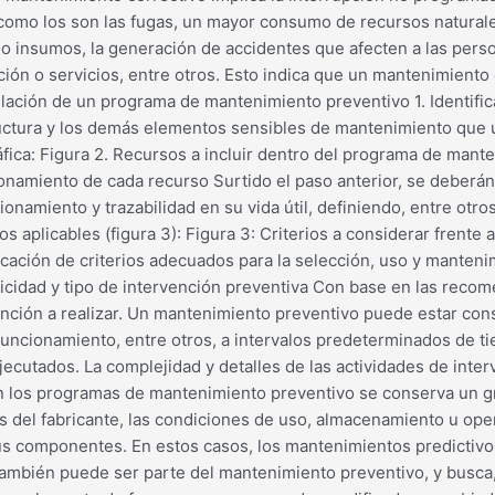
como los son las fugas, un mayor consumo de recursos naturale
s o insumos, la generación de accidentes que afecten a las per
ción o servicios, entre otros. Esto indica que un mantenimiento
lación de un programa de mantenimiento preventivo 1. Identificar
tructura y los demás elementos sensibles de mantenimiento que u
áfica: Figura 2. Recursos a incluir dentro del programa de mant
amiento de cada recurso Surtido el paso anterior, se deberán d
amiento y trazabilidad en su vida útil, definiendo, entre otro
s aplicables (figura 3): Figura 3: Criterios a considerar frente
icación de criterios adecuados para la selección, uso y manten
dicidad y tipo de intervención preventiva Con base en las recome
rvención a realizar. Un mantenimiento preventivo puede estar con
 funcionamiento, entre otros, a intervalos predeterminados de 
ejecutados. La complejidad y detalles de las actividades de int
n los programas de mantenimiento preventivo se conserva un gra
del fabricante, las condiciones de uso, almacenamiento u ope
sus componentes. En estos casos, los mantenimientos predictivo
también puede ser parte del mantenimiento preventivo, y busca, 