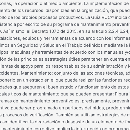
rsonas, la operación o el medio ambiente. La implementación d
ento de los recursos disponibles en la organización, que puede
llo de los propios procesos productivos. La Guía RUC® indica q
istencia por escrito de su programa de mantenimiento preventiv
 Así mismo, el Decreto 1072 de 2015, en su artículo 2.2.4.6.24,
stalaciones, equipos y herramientas de acuerdo con los informe
nimos en Seguridad y Salud en el Trabajo definidos mediante la
pos, máquinas y herramientas de acuerdo con los manuales y/o l
isión de las principales estrategias útiles para tener en cuenta
ntas de apoyo para los responsables de su administración y lo
dentes. Mantenimiento: conjunto de las acciones técnicas, admi
ponerlo en un estado en el que pueda realizar las funciones re
vidades que aseguren el buen estado y funcionamiento de estos p
ipales tipos de mantenimiento que se pueden presentar: Figura 
ramas de mantenimiento preventivo es, precisamente, prevenir la
ntivo puede ser programado en periodos definidos, predetermi
los procesos de verificación. También se utilizan estrategias d
uscan identificar la degradación o desgaste de un elemento de 
n mantenimiento correctivo implica la interrupción no programad