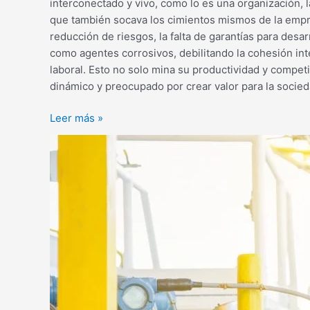
interconectado y vivo, como lo es una organización,
que también socava los cimientos mismos de la empres
reducción de riesgos, la falta de garantías para desa
como agentes corrosivos, debilitando la cohesión in
laboral. Esto no solo mina su productividad y compe
dinámico y preocupado por crear valor para la socieda
Leer más »
Efectividad
en
la
gestión
de
los
programas
de
mantenimiento
preventivo
dentro