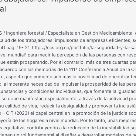
al
 / Ingeniera forestal / Especialista en Gestión Medioambiental
a salud de los trabajadores: impulsoras de empresas eficientes, 
) pag. 19- 21. https://ccs.org.co/portfolio/la-seguridad-y-la-s
nivel mundial¹ para medir la percepción de las personas con resp
ue están prosperando. Por el contrario, más de tres cuartas pa
acuerdo con las memorias de la 111ª Conferencia Anual de la OI
to, aspecto que aumenta aún más la posibilidad de encontrar fe
: la imperante necesidad de impulsar la prosperidad de las per
nstancias y condiciones individuales, que fomente la igualdad
se debe manifestar, especialmente, a través de la actividad pro
su calidad de vida, reducir la desigualdad y promover la inclusi
 – OIT (2023) el papel central en la promoción de la justicia so
ayoría de los hogares a nivel mundial. Por lo tanto, unas mejore
equitativa, contribuyendo a la reducción de la inestabilidad so
 tienen un rol fundamental al diseñar y desarrollar modelos de