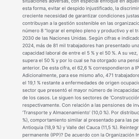
situaciones adversas, con especial enfoque en aquell
esta forma, evitar el despido injustificado, la discri
creciente necesidad de garantizar condiciones justas
contribuyan a la gestión sostenible en las organizac
número 8 “lograr el empleo pleno y productivo y el t
2030 de las Naciones Unidas. Según cifras e indicado
2024, más de 81 mil trabajadores han presentado una 
capacidad laboral de entre el 5 % y el 50 %. A su v
supera el 50 % y por lo cual se ha otorgado una pens
anterior. De esta cifra, el 62,6 % correspondieron a 
Adicionalmente, para ese mismo año, 471 trabajadores
el 19,1 % restante a enfermedades de origen ocupacion
sector que presentó el mayor número de incapacidade
de los casos. Le siguen los sectores de ‘Construcción
respectivamente. Con relación a las pensiones de inva
‘Transporte y Almacenamiento’ (10,0 %). Por distribuc
%), comportamiento similar al presentado para las pe
Antioquia (18,9 %) y Valle del Cauca (11,5 %). Reinte
permanente (IPP)? De acuerdo con la Organización Int