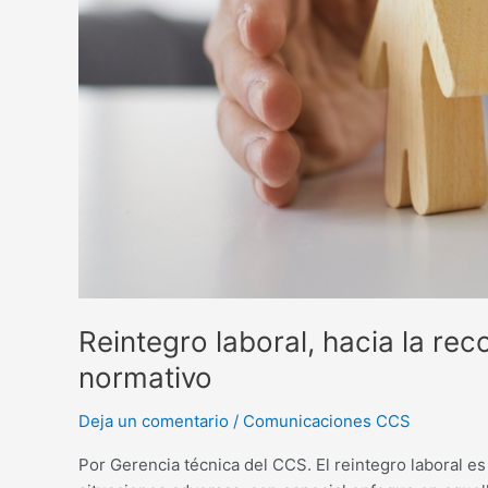
del
deber
normativo
Reintegro laboral, hacia la re
normativo
Deja un comentario
/
Comunicaciones CCS
Por Gerencia técnica del CCS. El reintegro laboral e