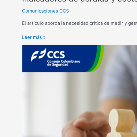
Comunicaciones CCS
El artículo aborda la necesidad crítica de medir y ge
Leer más »
Reintegro
laboral,
hacia
la
reconstrucción
de
la
dignidad
laboral.
Una
mirada
más
allá