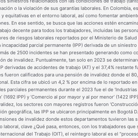
os siniestros relacionados con las condiciones de trabajo (tan
minación o la violación de sus garantías laborales. En Colombia, 
 y equitativas en el entorno laboral, así como fomentar ambien
iones. En ese sentido, se busca que las acciones estén encamina
rabajo decente para todos los trabajadores, incluidas las person
res de riesgos laborales reportados por el Ministerio de Salud
incapacidad parcial permanente (IPP) derivada de un siniestro 
ez, más de 2500 incidentes se han presentado generando como c
ión de invalidez. Puntualmente, tan solo en 2023 se determinar
IPP derivadas de accidentes de trabajo (AT) y el 37,4% restante
 fueron calificados para una pensión de invalidez donde el 80,
al. Esta cifra se ubicó un 4,2 % por encima de lo reportado en 2
s parciales permanentes durante el 2023 fue el de ‘Industrias 
’ (1692 IPP) y ‘Comercio al por mayor y al por menor’ (1422 IPP)
lidez, los sectores con mayores registros fueron ‘Construcción’
ión geográfica, las IPP se ubicaron principalmente en Bogotá D.C
nsiones de invalidez donde estos departamentos tuvieron las si
gro laboral, clave ¿Qué pasa, entonces, con los trabajadores que
ernacional del Trabajo (OIT), el reintegro laboral es el “proce