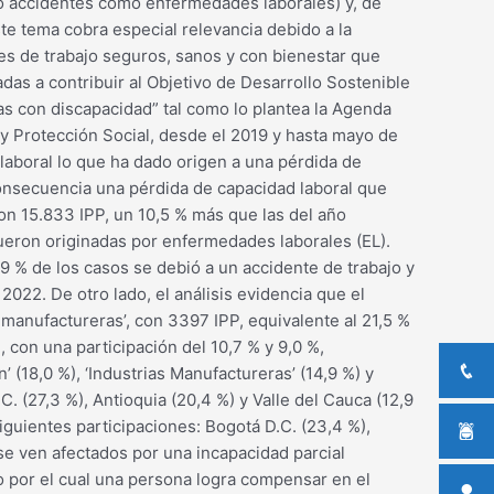
to accidentes como enfermedades laborales) y, de
este tema cobra especial relevancia debido a la
tes de trabajo seguros, sanos y con bienestar que
das a contribuir al Objetivo de Desarrollo Sostenible
as con discapacidad” tal como lo plantea la Agenda
 y Protección Social, desde el 2019 y hasta mayo de
laboral lo que ha dado origen a una pérdida de
onsecuencia una pérdida de capacidad laboral que
on 15.833 IPP, un 10,5 % más que las del año
 fueron originadas por enfermedades laborales (EL).
9 % de los casos se debió a un accidente de trabajo y
022. De otro lado, el análisis evidencia que el
manufactureras’, con 3397 IPP, equivalente al 21,5 %
, con una participación del 10,7 % y 9,0 %,
 (18,0 %), ‘Industrias Manufactureras’ (14,9 %) y
. (27,3 %), Antioquia (20,4 %) y Valle del Cauca (12,9
guientes participaciones: Bogotá D.C. (23,4 %),
 se ven afectados por una incapacidad parcial
so por el cual una persona logra compensar en el