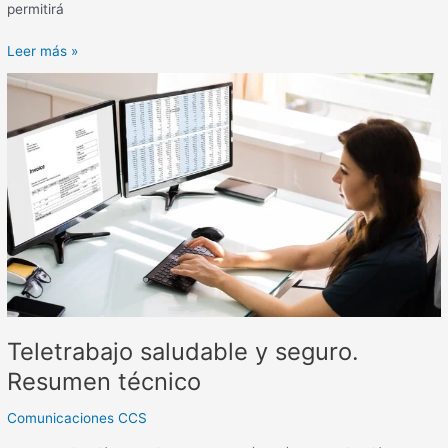
permitirá
Leer más »
Teletrabajo
saludable
y
seguro.
Resumen
técnico
Teletrabajo saludable y seguro.
Resumen técnico
Comunicaciones CCS