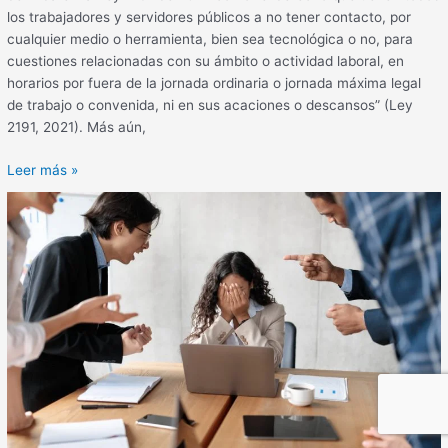
los trabajadores y servidores públicos a no tener contacto, por
cualquier medio o herramienta, bien sea tecnológica o no, para
cuestiones relacionadas con su ámbito o actividad laboral, en
horarios por fuera de la jornada ordinaria o jornada máxima legal
de trabajo o convenida, ni en sus acaciones o descansos” (Ley
2191, 2021). Más aún,
Leer más »
Acoso
laboral,
una
realidad
en
los
lugares
de
trabajo
colombianos