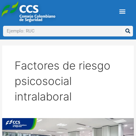
Ir
al
contenido
Buscar
Factores de riesgo
psicosocial
intralaboral
El
puesto
de