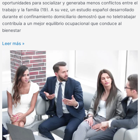
oportunidades para socializar y generaba menos conflictos entre el
trabajo y la familia (19). A su vez, un estudio español desarrollado
durante el confinamiento domiciliario demostró que no teletrabajar
contribuía a un mejor equilibrio ocupacional que conduce al
bienestar
Leer más »
Conducta
suicida:
alternativas
de
prevención
desde
los
entornos
laborales