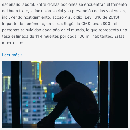
escenario laboral. Entre dichas acciones se encuentran el fomento
del buen trato, la inclusión social y la prevención de las violencias,
incluyendo hostigamiento, acoso y suicidio (Ley 1616 de 2013).
Impacto del fenómeno, en cifras Según la OMS, unas 800 mil
personas se suicidan cada año en el mundo, lo que representa una
tasa estimada de 11,4 muertes por cada 100 mil habitantes. Estas
muertes por
Leer más »
Suicidios
en
los
entornos
laborales:
un
fenómeno
que
reta
la
gestión