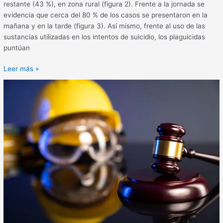
restante (43 %), en zona rural (figura 2). Frente a la jornada se
evidencia que cerca del 80 % de los casos se presentaron en la
mañana y en la tarde (figura 3). Así mismo, frente al uso de las
sustancias utilizadas en los intentos de suicidio, los plaguicidas
puntúan
Leer más »
Desconexión
laboral
y
prevención
del
acoso
laboral
en
la
nueva
realidad
del
trabajo