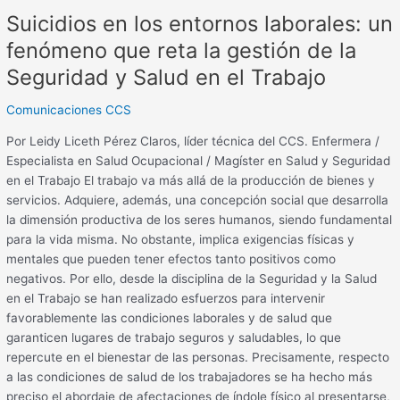
de
Suicidios en los entornos laborales: un
la
fenómeno que reta la gestión de la
Seguridad
Seguridad y Salud en el Trabajo
y
Salud
Comunicaciones CCS
en
el
Por Leidy Liceth Pérez Claros, líder técnica del CCS. Enfermera /
Trabajo
Especialista en Salud Ocupacional / Magíster en Salud y Seguridad
en el Trabajo El trabajo va más allá de la producción de bienes y
servicios. Adquiere, además, una concepción social que desarrolla
la dimensión productiva de los seres humanos, siendo fundamental
para la vida misma. No obstante, implica exigencias físicas y
mentales que pueden tener efectos tanto positivos como
negativos. Por ello, desde la disciplina de la Seguridad y la Salud
en el Trabajo se han realizado esfuerzos para intervenir
favorablemente las condiciones laborales y de salud que
garanticen lugares de trabajo seguros y saludables, lo que
repercute en el bienestar de las personas. Precisamente, respecto
a las condiciones de salud de los trabajadores se ha hecho más
preciso el abordaje de afectaciones de índole físico al presentarse,