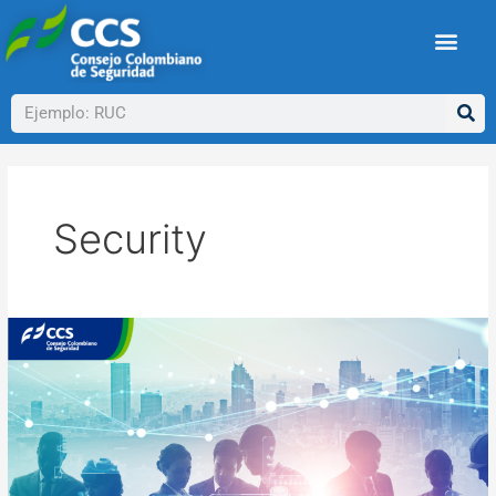
Ir
al
contenido
Buscar
Security
La
seguridad
y
la
salud
de
los