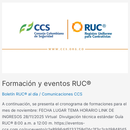
Formación
y
eventos
RUC®
Formación y eventos RUC®
Boletín RUC® al día
/
Comunicaciones CCS
A continuación, se presenta el cronograma de formaciones para el
mes de noviembre: FECHA LUGAR TEMA HORARIO LINK DE
INGRESOS 28/11/2025 Virtual Divulgación técnica estándar Guía
RUC® 8:00 a.m. a 12:00 m. https://eventos-
ccs.com.co/rucevento/c1a8996dd5133758d74c2f3c2cb19848145