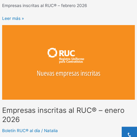
Empresas inscritas al RUC® – febrero 2026
Leer más »
Empresas
inscritas
al
RUC®
–
enero
2026
Empresas inscritas al RUC® – enero
2026
Boletín RUC® al día
/
Natalia