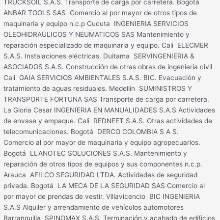
TRUCKSOIL S.A.S. Transporte de carga por carretera. Bogotá
ANBAR TOOLS SAS Comercio al por mayor de otros tipos de
maquinaria y equipo n.c.p Cucuta INGENIERIA SERVICIOS
OLEOHIDRAULICOS Y NEUMATICOS SAS Mantenimiento y
reparación especializado de maquinaria y equipo. Cali ELECMER
S.A.S. Instalaciones eléctricas. Duitama SERVINGENIERIA &
ASOCIADOS S.A.S. Construcción de otras obras de ingeniería civil
Cali GAIA SERVICIOS AMBIENTALES S.A.S. BIC. Evacuación y
tratamiento de aguas residuales. Medellin SUMINISTROS Y
TRANSPORTE FORTUNA SAS Transporte de carga por carretera.
La Gloria Cesar INGENIERIA EN MANUALIDADES S.A.S Actividades
de envase y empaque. Cali REDNEET S.A.S. Otras actividades de
telecomunicaciones. Bogotá DERCO COLOMBIA S A S.
Comercio al por mayor de maquinaria y equipo agropecuarios.
Bogotá LLANOTEC SOLUCIONES S.A.S. Mantenimiento y
reparación de otros tipos de equipos y sus componentes n.c.p.
Arauca AFILCO SEGURIDAD LTDA. Actividades de seguridad
privada. Bogotá LA MECA DE LA SEGURIDAD SAS Comercio al
por mayor de prendas de vestir. Villavicencio BIC INGENIERIA
S.A.S Alquiler y arrendamiento de vehículos automotores
Barranquilla SPINOMAX S.A.S. Terminación y acabado de edificios