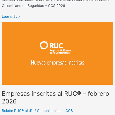
Colombiano de Seguridad – CCS 2026
Leer más »
Empresas
inscritas
al
RUC®
–
febrero
2026
Empresas inscritas al RUC® – febrero
2026
Boletín RUC® al día
/
Comunicaciones CCS