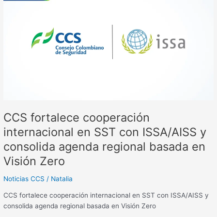
cooperación
internacional
en
SST
con
ISSA/AISS
y
consolida
agenda
regional
CCS fortalece cooperación
basada
en
internacional en SST con ISSA/AISS y
Visión
consolida agenda regional basada en
Zero
Visión Zero
Noticias CCS
/
Natalia
CCS fortalece cooperación internacional en SST con ISSA/AISS y
consolida agenda regional basada en Visión Zero