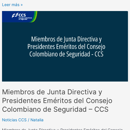
Leer más »
Miembros
de
Junta
Directiva
y
Presidentes
Eméritos
del
Consejo
Colombiano
de
Seguridad
Miembros de Junta Directiva y
–
CCS
Presidentes Eméritos del Consejo
Colombiano de Seguridad – CCS
Noticias CCS
/
Natalia
Miembros de Junta Directiva y Presidentes Eméritos del Consejo