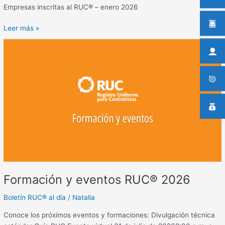
Empresas inscritas al RUC® – enero 2026
Leer más »
Formación
y
eventos
RUC®
2026
Formación y eventos RUC® 2026
Boletín RUC® al día
/
Natalia
Conoce los próximos eventos y formaciones: Divulgación técnica