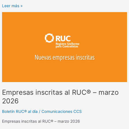
Leer más »
Empresas
inscritas
al
RUC®
–
marzo
2026
Empresas inscritas al RUC® – marzo
2026
Boletín RUC® al día
/
Comunicaciones CCS
Empresas inscritas al RUC® – marzo 2026