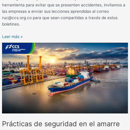
herramienta para evitar que se presenten accidentes, invitamos a
las empresas a enviar sus lecciones aprendidas al correo
ruc@ccs.org.co para que sean compartidas a través de estos
boletines.
Leer más »
Prácticas
de
seguridad
en
el
amarre
Prácticas de seguridad en el amarre