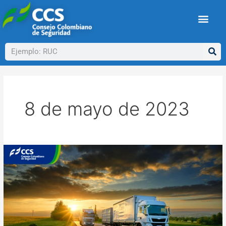
Ir
al
contenido
Buscar
8 de mayo de 2023
Guía
RUC
®
Transporte