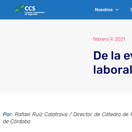
Ir
Nosotros
al
contenido
febrero 9, 2021
De la e
laboral
Por
:
Rafael Ruíz Calatrava / Director de Cátedra de
de Córdoba