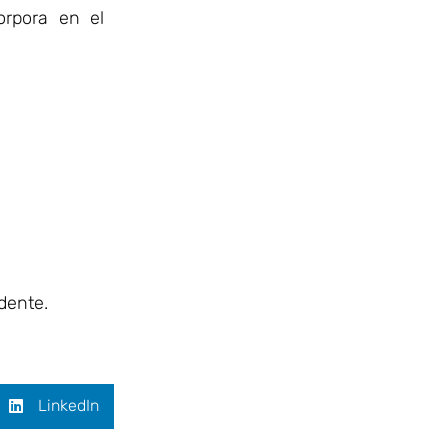
orpora en el
dente.
LinkedIn