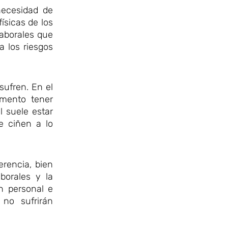
necesidad de
ísicas de los
laborales que
a los riesgos
 sufren. En el
omento tener
l suele estar
e ciñen a lo
rencia, bien
borales y la
n personal e
 no sufrirán