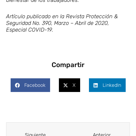
bienestar de los trabajadores.
Artículo publicado en la Revista Protección &
Seguridad No. 390, Marzo – Abril de 2020,
Especial COVID-19.
Compartir
Facebook
X
LinkedIn
Ant
Siguie
Siguiente
Anterior