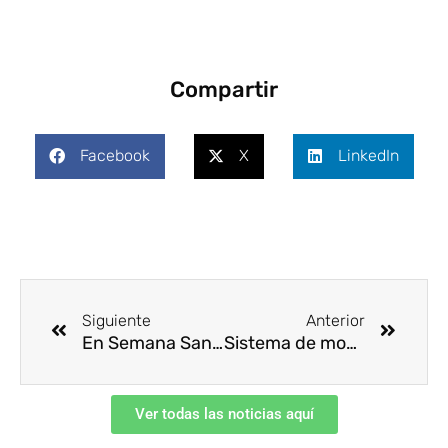
Compartir
Facebook
X
LinkedIn
Ant
Siguie
Siguiente
Anterior
En Semana Santa, la prevención es de todos
Sistema de monitoreo de gestión integrado de riesgos más allá de las ISO
Ver todas las noticias aquí