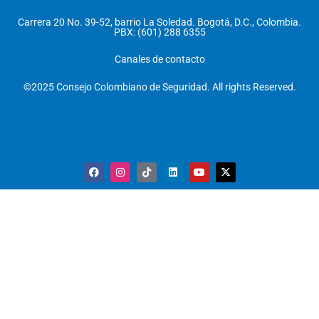
Carrera 20 No. 39-52, barrio La Soledad. Bogotá, D.C., Colombia.
PBX: (601) 288 6355
Canales de contacto
©2025 Consejo Colombiano de Seguridad. All rights Reserved.
F
I
T
L
Y
X
a
n
i
i
o
-
c
s
k
n
u
t
e
t
t
k
t
w
b
a
o
e
u
i
o
g
k
d
b
t
o
r
i
e
t
k
a
n
e
m
r