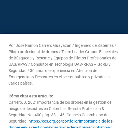
Por José Ramón Carrero Guayazán / Ingeniero de Sistemas /
Piloto profesional de drones / Team Leader Grupos Especiales
de Búsqueda y Rescate y Equipos de Pilotos Profesionales de
UAS/RPAS / Consultor en Tecnología UAS/RPAS – GdRD y
Seguridad / 30 años de experiencia en Atención de
Emergencias y Desastres en el sector público y privado en
varios países.
Cómo citar este artículo:
Carrero, J. 2021Importancia de los drones en la gestión del
riesgo de desastres en Colombia. Revista Protección &
Seguridad No. 400 pág. 38 – 46. Consejo Colombiano de
Seguridad.
https://ccs.org.co/portfolio/importancia-de-los-
drones-en-la-gestion-del-riesgo-de-desastres-en-colombia/