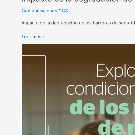
Comunicaciones CCS
Impacto de la degradación de las barreras de segurid
Leer más »
Explorando
las
condiciones
de
trabajo
de
los
maestros
de
música