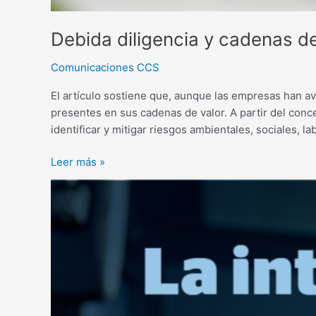
Debida diligencia y cadenas de
Comunicaciones CCS
El artículo sostiene que, aunque las empresas han av
presentes en sus cadenas de valor. A partir del conc
identificar y mitigar riesgos ambientales, sociales,
Leer más »
La
inteligencia
emocional
y
su
incidencia
en
la