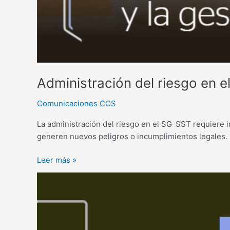
Administración del riesgo en e
Comunicaciones CCS
La administración del riesgo en el SG-SST requiere i
generen nuevos peligros o incumplimientos legales.
Leer más »
Debida
diligencia
y
cadenas
de