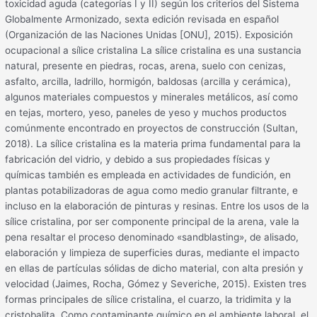
toxicidad aguda (categorías I y II) según los criterios del Sistema
Globalmente Armonizado, sexta edición revisada en español
(Organización de las Naciones Unidas [ONU], 2015). Exposición
ocupacional a sílice cristalina La sílice cristalina es una sustancia
natural, presente en piedras, rocas, arena, suelo con cenizas,
asfalto, arcilla, ladrillo, hormigón, baldosas (arcilla y cerámica),
algunos materiales compuestos y minerales metálicos, así como
en tejas, mortero, yeso, paneles de yeso y muchos productos
comúnmente encontrado en proyectos de construcción (Sultan,
2018). La sílice cristalina es la materia prima fundamental para la
fabricación del vidrio, y debido a sus propiedades físicas y
químicas también es empleada en actividades de fundición, en
plantas potabilizadoras de agua como medio granular filtrante, e
incluso en la elaboración de pinturas y resinas. Entre los usos de la
sílice cristalina, por ser componente principal de la arena, vale la
pena resaltar el proceso denominado «sandblasting», de alisado,
elaboración y limpieza de superficies duras, mediante el impacto
en ellas de partículas sólidas de dicho material, con alta presión y
velocidad (Jaimes, Rocha, Gómez y Severiche, 2015). Existen tres
formas principales de sílice cristalina, el cuarzo, la tridimita y la
cristobalita. Como contaminante químico en el ambiente laboral, el