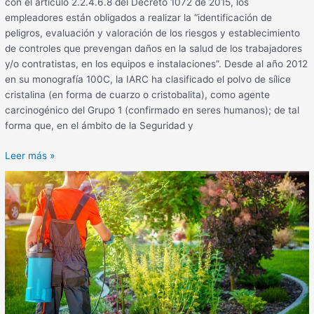
con el artículo 2.2.4.6.8 del Decreto 1072 de 2015, los
empleadores están obligados a realizar la “identificación de
peligros, evaluación y valoración de los riesgos y establecimiento
de controles que prevengan daños en la salud de los trabajadores
y/o contratistas, en los equipos e instalaciones”. Desde al año 2012
en su monografía 100C, la IARC ha clasificado el polvo de sílice
cristalina (en forma de cuarzo o cristobalita), como agente
carcinogénico del Grupo 1 (confirmado en seres humanos); de tal
forma que, en el ámbito de la Seguridad y
Leer más »
El
Sistema
Globalmente
Armonizado
(SGA),
herramienta
clave
para
la