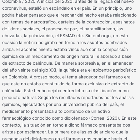
Colombia / 2020 A inicios del 2020, antes de la llegada del nuevo
coronavirus, estalló un escándalo en el país. En un principio, uno
podría haber pensado que el resonar del hecho estaba relacionado
con temas de narcotráfico, carteles de la contracción, asesinatos
de líderes sociales, el proceso de paz, el paramilitarismo, las
chuzadas, la polarización, el ESMAD etc. Sin embargo, en esta
ocasión la noticia no giraba en torno a los asuntos nombrados
arriba. El acontecimiento estaba vinculado con la composición
química de un medicamento de origen natural, elaborado a base
de extracto de caléndula. De manera sorpresiva, en el amanecer
del año veinte del siglo XXI, la química era el epicentro periodístico
en Colombia. A grosso modo, el tema alrededor del fármaco era
que este no estaba constituido de forma exclusiva de extracto de
caléndula. Este hecho dejaba entredicho su clasificación como
producto natural. Según los resultados reportados por los análisis
químicos, ejecutados por una universidad pública del país, el
medicamento presentaba alto contenido de un activo
farmacológico conocido como diclofenaco (Correa, 2020). En este
contexto, la situación en torno a dicho fármaco presentaba dos
aristas por esclarecer. La primera de ellas es dejar claro que la
presencia del diclofenaco en el fármaco nos conduce hacia el