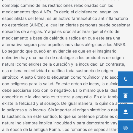
complejo camino de las restricciones relacionadas con los
medicamentos tipo AINEs. Es decir, el diclofenaco, según los
especialistas del tema, es un activo farmacéutico antiinflamatorio
no esteroideo (AINEs), el cual en ciertas personas puede ocasionar
episodios de alergias. Y aquí es crucial aclarar que el éxito del
medicamento a base de caléndula radica en que este era una
alternativa segura para aquellos individuos alérgicos a los AINES.
Lo segundo que quedó en evidencia es que en el imaginario
colectivo hay una manía de catalogar a los productos de origen
natural como elixires de la curación y la inocuidad. En contraste,
esa misma colectividad crucifica toda sustancia de origen
sintético. A esto último lo etiquetan como “químico” y lo asocian
con peligroso para la salud. En este orden de ideas, la química no
debe asociarse sólo con lo negativo. Es lo mismo que la idea de
concebir que la vida solo es tristeza y angustia. En ella también
existe la felicidad y el sosiego. De igual manera, la química acoge
lo peligroso y lo inocuo. Sin importar el origen sintético o natural de
la sustancia. En este sentido, lo que se pretende probar es que lo
natural no siempre implica inocuidad y para demostrarlo vayamos
a la época de la antigua Roma. Los romanos se especializaron en