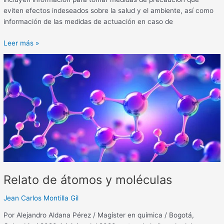
eviten efectos indeseados sobre la salud y el ambiente, así como
información de las medidas de actuación en caso de
Leer más »
Relato
de
átomos
y
moléculas
Relato de átomos y moléculas
Jean Carlos Montilla Gil
Por Alejandro Aldana Pérez / Magíster en química / Bogotá,