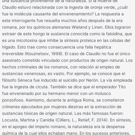
una sustancia proveniente de la naturaleza. Si la muerte de
Claudio estuvo relacionada con la ingesta de oronja verde, ¿cuál
fue la molécula causante del envenenamiento? La respuesta a
este interrogante fue resuelta muchos años después de la era
romana, por los químicos alemanes Wieland y Linen. Ellos lograron
extraer de este hongo la sustancia conocida como la faloidina, que
es una micotoxina que inhibe la síntesis proteica en las células del
hígado. Esto trae como consecuencia una falla hepática
irreversible (Kouznetsov, 1998). El caso de Claudio no fue el único
asesinato cometido vinculado con productos de origen natural. Los
hechos criminales de los romanos, con relación al empleo de
sustancias venenosas, es vasto. Por ejemplo, se conoce que el
filósofo Séneca fue inducido al suicidio por Nerón. La vía empleada
fue la ingesta de cicuta. También se dice que el emperador Tito
fue envenenado por su hermano menor con un molusco
ponzoñoso. Asimismo, durante la antigua Roma, se cometieron
crímenes ejecutados por mujeres diestras en la extracción de
sustancias tóxicas de origen natural. Las más famosas fueron:
Locusta, Martina y Canidia (Cilliers, L., Retief, F. 2014). En síntesis,
en el apogeo del imperio romano, la naturaleza era la despensa
química de la cual ellos echaban mano. En los sucesos anteriores,