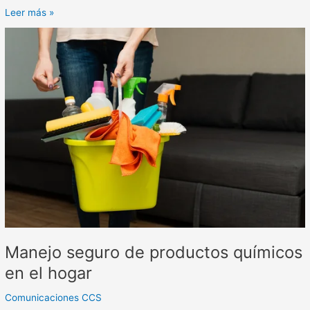
Leer más »
Manejo
seguro
de
productos
químicos
en
el
hogar
Manejo seguro de productos químicos
en el hogar
Comunicaciones CCS