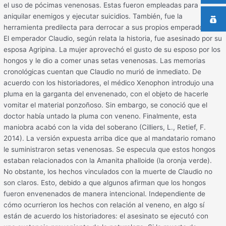
el uso de pócimas venenosas. Estas fueron empleadas para
aniquilar enemigos y ejecutar suicidios. También, fue la
herramienta predilecta para derrocar a sus propios emperadores.
El emperador Claudio, según relata la historia, fue asesinado por su
esposa Agripina. La mujer aprovechó el gusto de su esposo por los
hongos y le dio a comer unas setas venenosas. Las memorias
cronológicas cuentan que Claudio no murió de inmediato. De
acuerdo con los historiadores, el médico Xenophon introdujo una
pluma en la garganta del envenenado, con el objeto de hacerle
vomitar el material ponzoñoso. Sin embargo, se conoció que el
doctor había untado la pluma con veneno. Finalmente, esta
maniobra acabó con la vida del soberano (Cilliers, L., Retief, F.
2014). La versión expuesta arriba dice que al mandatario romano
le suministraron setas venenosas. Se especula que estos hongos
estaban relacionados con la Amanita phalloide (la oronja verde).
No obstante, los hechos vinculados con la muerte de Claudio no
son claros. Esto, debido a que algunos afirman que los hongos
fueron envenenados de manera intencional. Independiente de
cómo ocurrieron los hechos con relación al veneno, en algo sí
están de acuerdo los historiadores: el asesinato se ejecutó con