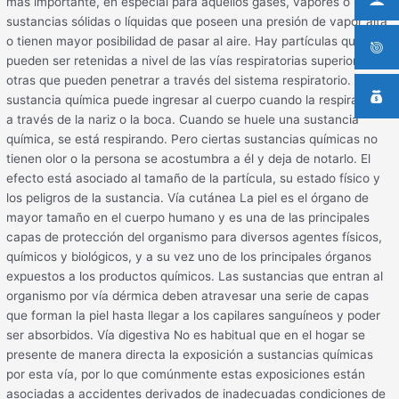
más importante, en especial para aquellos gases, vapores o
sustancias sólidas o líquidas que poseen una presión de vapor alta
o tienen mayor posibilidad de pasar al aire. Hay partículas que
pueden ser retenidas a nivel de las vías respiratorias superiores y
otras que pueden penetrar a través del sistema respiratorio. La
sustancia química puede ingresar al cuerpo cuando la respiramos
a través de la nariz o la boca. Cuando se huele una sustancia
química, se está respirando. Pero ciertas sustancias químicas no
tienen olor o la persona se acostumbra a él y deja de notarlo. El
efecto está asociado al tamaño de la partícula, su estado físico y
los peligros de la sustancia. Vía cutánea La piel es el órgano de
mayor tamaño en el cuerpo humano y es una de las principales
capas de protección del organismo para diversos agentes físicos,
químicos y biológicos, y a su vez uno de los principales órganos
expuestos a los productos químicos. Las sustancias que entran al
organismo por vía dérmica deben atravesar una serie de capas
que forman la piel hasta llegar a los capilares sanguíneos y poder
ser absorbidos. Vía digestiva No es habitual que en el hogar se
presente de manera directa la exposición a sustancias químicas
por esta vía, por lo que comúnmente estas exposiciones están
asociadas a accidentes derivados de inadecuadas condiciones de