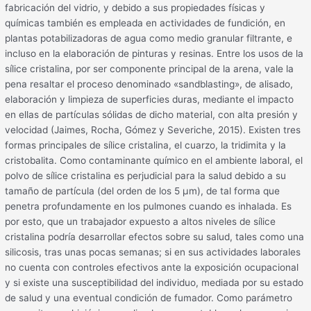
fabricación del vidrio, y debido a sus propiedades físicas y
químicas también es empleada en actividades de fundición, en
plantas potabilizadoras de agua como medio granular filtrante, e
incluso en la elaboración de pinturas y resinas. Entre los usos de la
sílice cristalina, por ser componente principal de la arena, vale la
pena resaltar el proceso denominado «sandblasting», de alisado,
elaboración y limpieza de superficies duras, mediante el impacto
en ellas de partículas sólidas de dicho material, con alta presión y
velocidad (Jaimes, Rocha, Gómez y Severiche, 2015). Existen tres
formas principales de sílice cristalina, el cuarzo, la tridimita y la
cristobalita. Como contaminante químico en el ambiente laboral, el
polvo de sílice cristalina es perjudicial para la salud debido a su
tamaño de partícula (del orden de los 5 μm), de tal forma que
penetra profundamente en los pulmones cuando es inhalada. Es
por esto, que un trabajador expuesto a altos niveles de sílice
cristalina podría desarrollar efectos sobre su salud, tales como una
silicosis, tras unas pocas semanas; si en sus actividades laborales
no cuenta con controles efectivos ante la exposición ocupacional
y si existe una susceptibilidad del individuo, mediada por su estado
de salud y una eventual condición de fumador. Como parámetro