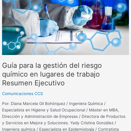
del
riesgo
químico
en
lugares
de
trabajo
Resumen
Ejecutivo
Guía para la gestión del riesgo
químico en lugares de trabajo
Resumen Ejecutivo
Comunicaciones CCS
Por: Diana Marcela Gil Bohórquez / Ingeniera Química /
Especialista en Higiene y Salud Ocupacional / Máster en MBA,
Dirección y Administración de Empresas / Directora de Productos
y Servicios en Mejora y Soluciones. Yady Cristina González /
Ingeniera química / Especialista en Epidemiología / Contratista