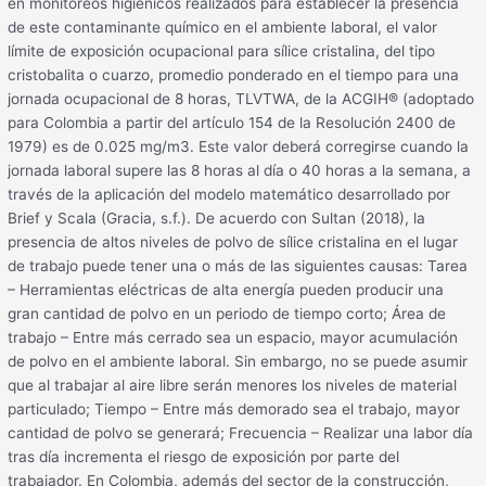
en monitoreos higiénicos realizados para establecer la presencia
de este contaminante químico en el ambiente laboral, el valor
límite de exposición ocupacional para sílice cristalina, del tipo
cristobalita o cuarzo, promedio ponderado en el tiempo para una
jornada ocupacional de 8 horas, TLVTWA, de la ACGIH® (adoptado
para Colombia a partir del artículo 154 de la Resolución 2400 de
1979) es de 0.025 mg/m3. Este valor deberá corregirse cuando la
jornada laboral supere las 8 horas al día o 40 horas a la semana, a
través de la aplicación del modelo matemático desarrollado por
Brief y Scala (Gracia, s.f.). De acuerdo con Sultan (2018), la
presencia de altos niveles de polvo de sílice cristalina en el lugar
de trabajo puede tener una o más de las siguientes causas: Tarea
– Herramientas eléctricas de alta energía pueden producir una
gran cantidad de polvo en un periodo de tiempo corto; Área de
trabajo – Entre más cerrado sea un espacio, mayor acumulación
de polvo en el ambiente laboral. Sin embargo, no se puede asumir
que al trabajar al aire libre serán menores los niveles de material
particulado; Tiempo – Entre más demorado sea el trabajo, mayor
cantidad de polvo se generará; Frecuencia – Realizar una labor día
tras día incrementa el riesgo de exposición por parte del
trabajador. En Colombia, además del sector de la construcción,