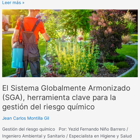
Leer más »
El
Sistema
Globalmente
Armonizado
(SGA),
herramienta
clave
para
la
gestión
del
El Sistema Globalmente Armonizado
riesgo
químico
(SGA), herramienta clave para la
gestión del riesgo químico
Jean Carlos Montilla Gil
Gestión del riesgo químico Por: Yezid Fernando Niño Barrero /
Ingeniero Ambiental y Sanitario / Especialista en Higiene y Salud