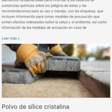
elementos fundamentales para informar a los usuarios de
sustancias químicas sobre los peligros de estas y las
recomendaciones para su uso y manejo, son las etiquetas, que
incluyen información para tomar medidas de precaución que
eviten efectos indeseados sobre la salud y el ambiente, así como
información de las medidas de actuación en caso de
Leer más »
Polvo
de
sílice
cristalina
Polvo de sílice cristalina