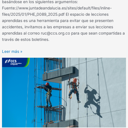
basándose en los siguientes argumentos:
Fuente://www.juntadeandalucia.es/sites/default/files/inline-
files/2025/01/PHE_0089_2025.pdf El espacio de lecciones
aprendidas es una herramienta para evitar que se presenten
accidentes, invitamos a las empresas a enviar sus lecciones
aprendidas al correo ruc@ccs.org.co para que sean compartidas a
través de estos boletines.
Leer más »
La
importancia
de
la
seguridad
en
trabajos
en
altura