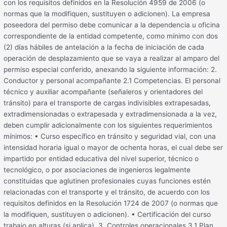
con los requisitos definidos en la Resolución 4959 de 2006 (o
normas que la modifiquen, sustituyen o adicionen). La empresa
poseedora del permiso debe comunicar a la dependencia u oficina
correspondiente de la entidad competente, como mínimo con dos
(2) días hábiles de antelación a la fecha de iniciación de cada
operación de desplazamiento que se vaya a realizar al amparo del
permiso especial conferido, anexando la siguiente información: 2.
Conductor y personal acompañante 2.1 Competencias. El personal
técnico y auxiliar acompañante (señaleros y orientadores del
tránsito) para el transporte de cargas indivisibles extrapesadas,
extradimensionadas o extrapesada y extradimensionada a la vez,
deben cumplir adicionalmente con los siguientes requerimientos
mínimos: • Curso específico en tránsito y seguridad vial, con una
intensidad horaria igual o mayor de ochenta horas, el cual debe ser
impartido por entidad educativa del nivel superior, técnico o
tecnológico, o por asociaciones de ingenieros legalmente
constituidas que aglutinen profesionales cuyas funciones estén
relacionadas con el transporte y el tránsito, de acuerdo con los
requisitos definidos en la Resolución 1724 de 2007 (o normas que
la modifiquen, sustituyen o adicionen). • Certificación del curso
trabajo en alturas (si aplica). 3. Controles operacionales 3.1 Plan