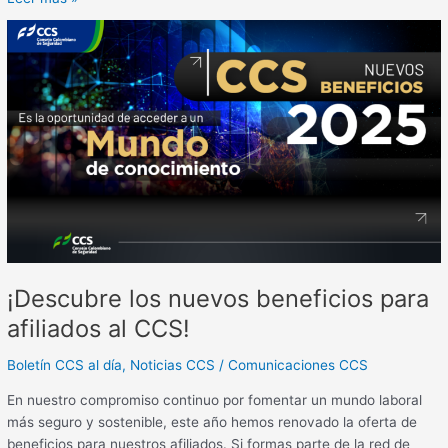
¡Descubre
los
nuevos
beneficios
para
afiliados
al
CCS!
¡Descubre los nuevos beneficios para
afiliados al CCS!
Boletín CCS al día
,
Noticias CCS
/
Comunicaciones CCS
En nuestro compromiso continuo por fomentar un mundo laboral
más seguro y sostenible, este año hemos renovado la oferta de
beneficios para nuestros afiliados. Si formas parte de la red de