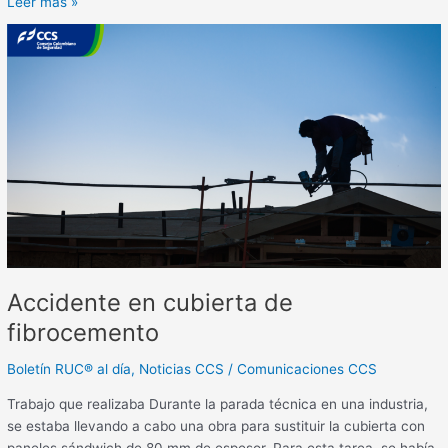
Leer más »
Accidente
en
cubierta
de
fibrocemento
Accidente en cubierta de
fibrocemento
Boletín RUC® al día
,
Noticias CCS
/
Comunicaciones CCS
Trabajo que realizaba Durante la parada técnica en una industria,
se estaba llevando a cabo una obra para sustituir la cubierta con
paneles sándwich de 80 mm de espesor. Para esta tarea, se había