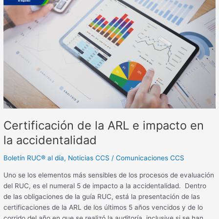
de
la
ARL
e
impacto
en
la
accidentalidad
Certificación de la ARL e impacto en
la accidentalidad
Boletín RUC® al día
,
Noticias CCS
/
Comunicaciones CCS
Uno se los elementos más sensibles de los procesos de evaluación
del RUC, es el numeral 5 de impacto a la accidentalidad. Dentro
de las obligaciones de la guía RUC, está la presentación de las
certificaciones de la ARL de los últimos 5 años vencidos y de lo
corrido del año en que se realizó la auditoría, inclusive si se han