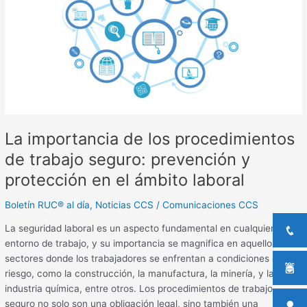
procedimientos
de
trabajo
seguro:
prevención
y
protección
en
La importancia de los procedimientos
el
ámbito
de trabajo seguro: prevención y
laboral
protección en el ámbito laboral
Boletín RUC® al día
,
Noticias CCS
/
Comunicaciones CCS
La seguridad laboral es un aspecto fundamental en cualquier
entorno de trabajo, y su importancia se magnifica en aquellos
sectores donde los trabajadores se enfrentan a condiciones de
riesgo, como la construcción, la manufactura, la minería, y la
industria química, entre otros. Los procedimientos de trabajo
seguro no solo son una obligación legal, sino también una