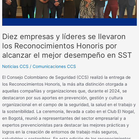
Reconocimientos
Honoris
por
alcanzar
el
Diez empresas y líderes se llevaron
mejor
desempeño
los Reconocimientos Honoris por
en
alcanzar el mejor desempeño en SST
SST
Noticias CCS
/
Comunicaciones CCS
El Consejo Colombiano de Seguridad (CCS) realizó la entrega de
los Reconocimientos Honoris, la más alta distinción otorgada a
aquellas compañías y organizaciones que, durante el 2024, se
destacaron por sus aportes en prevención, gestión y cultura
organizacional en el campo de la seguridad, la salud en el trabajo y
la sostenibilidad. La ceremonia, llevada a cabo en el Club El Nogal,
en Bogotá, reunió a representantes del sector empresarial y a
expertos prevencionistas para destacar las mejores prácticas y
logros en la creación de entornos de trabajo más seguros,
saludables y sostenibles. En esta edición de los reconocimientos,