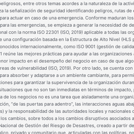
igrosos, entre otros temas acordes a la naturaleza de la activ
za la señalización de seguridad identificando peligros, rutas d
es para actuar en caso de una emergencia. Conforme maduran los
 para las emergencias, se empieza a generar la necesidad de de
nal con la norma ISO 22301 (ISO, 2019) aplicable a todas las o
ne una configuración basada en la Estructura de Alto Nivel (HLS p
nocidos internacionalmente, como ISO 9001 (gestión de calidad
01 reúne las mejores prácticas para ayudar a las organizaciones
menor impacto en el desempeño del negocio en caso de que algo
reas de vulnerabilidad (ISO, 2019). Por otro lado, se cuenta co
para absorber y adaptarse a un ambiente cambiante, para permit
iones para garantizar la supervivencia de la organización dura
 situaciones que no son tan inmediatas en términos de impacto,
ncia de los negocios no es una tarea que aisladamente una organi
ción, “de las puertas para adentro”, las interacciones aguas aba
) y la responsabilidad de las autoridades locales y nacionales 
a los cambios, sobre todos a los cambios disruptivos asociados 
acional de Gestión del Riesgo de Desastres, creado a partir de
ico, privado y comunitario que, articuladas con las políticas, n