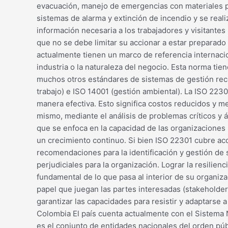
evacuación, manejo de emergencias con materiales pel
sistemas de alarma y extinción de incendio y se reali
información necesaria a los trabajadores y visitant
que no se debe limitar su accionar a estar preparado
actualmente tienen un marco de referencia internacio
industria o la naturaleza del negocio. Esta norma tie
muchos otros estándares de sistemas de gestión reco
trabajo) e ISO 14001 (gestión ambiental). La ISO 223
manera efectiva. Esto significa costos reducidos y 
mismo, mediante el análisis de problemas críticos y á
que se enfoca en la capacidad de las organizaciones 
un crecimiento continuo. Si bien ISO 22301 cubre acc
recomendaciones para la identificación y gestión de
perjudiciales para la organización. Lograr la resilie
fundamental de lo que pasa al interior de su organiza
papel que juegan las partes interesadas (stakeholders
garantizar las capacidades para resistir y adaptarse 
Colombia El país cuenta actualmente con el Sistema N
es el conjunto de entidades nacionales del orden públ