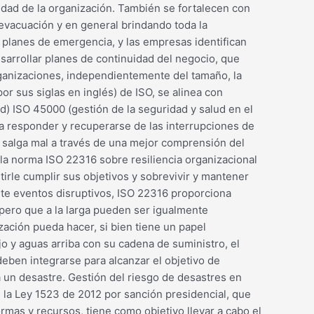
idad de la organización. También se fortalecen con
e evacuación y en general brindando toda la
 planes de emergencia, y las empresas identifican
sarrollar planes de continuidad del negocio, que
rganizaciones, independientemente del tamaño, la
or sus siglas en inglés) de ISO, se alinea con
) ISO 45000 (gestión de la seguridad y salud en el
 a responder y recuperarse de las interrupciones de
 salga mal a través de una mejor comprensión del
n la norma ISO 22316 sobre resiliencia organizacional
irle cumplir sus objetivos y sobrevivir y mantener
nte eventos disruptivos, ISO 22316 proporciona
 pero que a la larga pueden ser igualmente
zación pueda hacer, si bien tiene un papel
jo y aguas arriba con su cadena de suministro, el
deben integrarse para alcanzar el objetivo de
a un desastre. Gestión del riesgo de desastres en
 la Ley 1523 de 2012 por sanción presidencial, que
ormas y recursos, tiene como objetivo llevar a cabo el