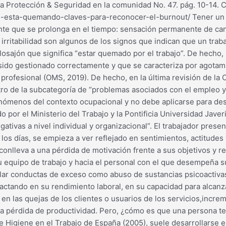
a Protección & Seguridad en la comunidad No. 47. pág. 10-14.
e-esta-quemando-claves-para-reconocer-el-burnout/ Tener un mal
e que se prolonga en el tiempo: sensación permanente de cansa
e irritabilidad son algunos de los signos que indican que un tra
losajón que significa “estar quemado por el trabajo”. De hech
sido gestionado correctamente y que se caracteriza por agotami
a profesional (OMS, 2019). De hecho, en la última revisión de la
tro de la subcategoría de “problemas asociados con el empleo y
nómenos del contexto ocupacional y no debe aplicarse para desc
o por el Ministerio del Trabajo y la Pontificia Universidad Jave
gativas a nivel individual y organizacional”. El trabajador pre
 los días, se empieza a ver reflejado en sentimientos, actitude
 conlleva a una pérdida de motivación frente a sus objetivos y r
a su equipo de trabajo y hacia el personal con el que desempeña s
ollar conductas de exceso como abuso de sustancias psicoactiv
actando en su rendimiento laboral, en su capacidad para alcanza
las quejas de los clientes o usuarios de los servicios,increme
en la pérdida de productividad. Pero, ¿cómo es que una persona
e Higiene en el Trabajo de España (2005), suele desarrollarse en