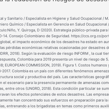
 y Sanitario / Especialista en Higiene y Salud Ocupacional / M.
iero Químico / Especialista en Gerencia en Salud Ocupacional /
culo:Niño, Y. Quiroga, D (2020). Estrategia público-privada par
0-14. Consejo Colombiano de Seguridad. https://ccs.org.co/port
global, el impacto económico de los desastres ha estado en aum
las pérdidas económicas relativas ocasionadas por desastres de
DRR, 2018). Según la evaluación de riesgo INFORM , la cual ti
 respuesta, Colombia para 2019 presenta un nivel de riesgo de 5.5
2018; EUROPEAN COMMISSION, 2019). Figura 1. Costos humanos y
98-2017. Colombia es un país con diferentes fenómenos amenaza
tructura social y productiva del país. Las características geográ
son el escenario para la presencia permanente de amenazas com
 entre otros (UNGRD, 2018). Esta condición particular se suma 
avan los efectos potenciales de estos desastres. Las empresas
camente han concentrado sus esfuerzos en preparación para la 
s, entrenando a los brigadistas en temas como primeros auxil