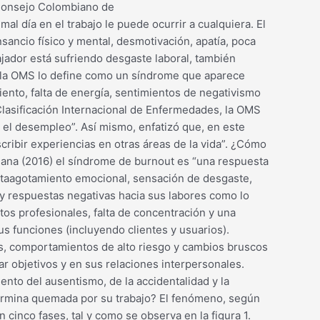
 Consejo Colombiano de
 día en el trabajo le puede ocurrir a cualquiera. El
ncio físico y mental, desmotivación, apatía, poca
bajador está sufriendo desgaste laboral, también
o, la OMS lo define como un síndrome que aparece
ento, falta de energía, sentimientos de negativismo
 Clasificación Internacional de Enfermedades, la OMS
 el desempleo”. Así mismo, enfatizó que, en este
ribir experiencias en otras áreas de la vida”. ¿Cómo
riana (2016) el síndrome de burnout es “una respuesta
sentaagotamiento emocional, sensación de desgaste,
s y respuestas negativas hacia sus labores como lo
etos profesionales, falta de concentración y una
us funciones (incluyendo clientes y usuarios).
as, comportamientos de alto riesgo y cambios bruscos
r objetivos y en sus relaciones interpersonales.
nto del ausentismo, de la accidentalidad y la
 termina quemada por su trabajo? El fenómeno, según
 cinco fases, tal y como se observa en la figura 1.