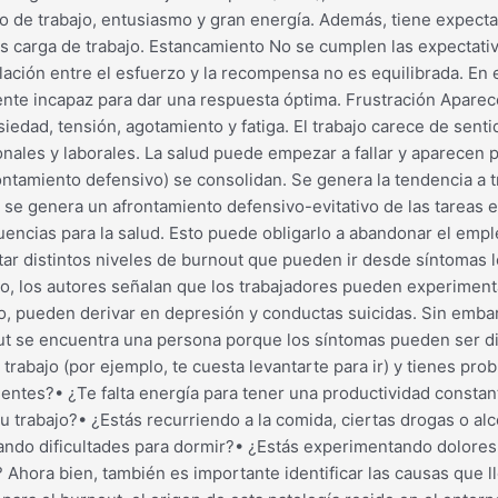
to de trabajo, entusiasmo y gran energía. Además, tiene expectat
ás carga de trabajo. Estancamiento No se cumplen las expectativ
lación entre el esfuerzo y la recompensa no es equilibrada. En e
iente incapaz para dar una respuesta óptima. Frustración Aparec
dad, tensión, agotamiento y fatiga. El trabajo carece de sentido
rsonales y laborales. La salud puede empezar a fallar y aparecen
ntamiento defensivo) se consolidan. Se genera la tendencia a tr
se genera un afrontamiento defensivo-evitativo de las tareas e
ncias para la salud. Esto puede obligarlo a abandonar el empleo
tar distintos niveles de burnout que pueden ir desde síntomas 
mo, los autores señalan que los trabajadores pueden experiment
o, pueden derivar en depresión y conductas suicidas. Sin emba
ut se encuentra una persona porque los síntomas pueden ser di
 trabajo (por ejemplo, te cuesta levantarte para ir) y tienes pr
ientes?• ¿Te falta energía para tener una productividad constant
tu trabajo?• ¿Estás recurriendo a la comida, ciertas drogas o al
ando dificultades para dormir?• ¿Estás experimentando dolore
e? Ahora bien, también es importante identificar las causas que 