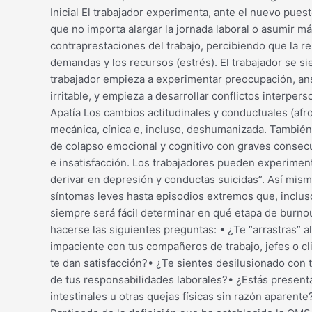
Inicial El trabajador experimenta, ante el nuevo pues
que no importa alargar la jornada laboral o asumir m
contraprestaciones del trabajo, percibiendo que la re
demandas y los recursos (estrés). El trabajador se s
trabajador empieza a experimentar preocupación, ansie
irritable, y empieza a desarrollar conflictos interpe
Apatía Los cambios actitudinales y conductuales (afro
mecánica, cínica e, incluso, deshumanizada. También 
de colapso emocional y cognitivo con graves consecue
e insatisfacción. Los trabajadores pueden experimen
derivar en depresión y conductas suicidas”. Así mis
síntomas leves hasta episodios extremos que, inclus
siempre será fácil determinar en qué etapa de burno
hacerse las siguientes preguntas: • ¿Te “arrastras” al
impaciente con tus compañeros de trabajo, jefes o cl
te dan satisfacción?• ¿Te sientes desilusionado con 
de tus responsabilidades laborales?• ¿Estás present
intestinales u otras quejas físicas sin razón aparent