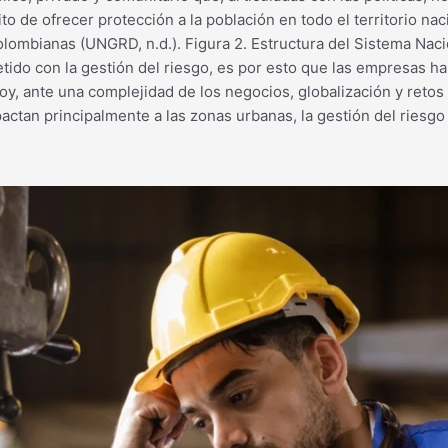
to de ofrecer protección a la población en todo el territorio nac
olombianas (UNGRD, n.d.). Figura 2. Estructura del Sistema Nac
ido con la gestión del riesgo, es por esto que las empresas h
y, ante una complejidad de los negocios, globalización y reto
pactan principalmente a las zonas urbanas, la gestión del riesgo