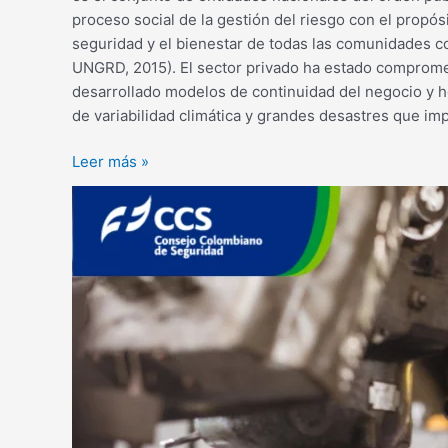
proceso social de la gestión del riesgo con el propósi
seguridad y el bienestar de todas las comunidades c
UNGRD, 2015). El sector privado ha estado compromet
desarrollado modelos de continuidad del negocio y ho
de variabilidad climática y grandes desastres que im
Leer más »
¿Mi
trabajo
me
está
quemando?
Claves
para
reconocer
el
burnout