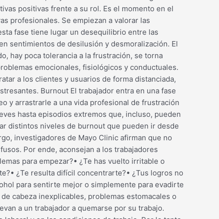
ivas positivas frente a su rol. Es el momento en el
as profesionales. Se empiezan a valorar las
sta fase tiene lugar un desequilibrio entre las
en sentimientos de desilusión y desmoralización. El
, hay poca tolerancia a la frustración, se torna
 problemas emocionales, fisiológicos y conductuales.
atar a los clientes y usuarios de forma distanciada,
stresantes. Burnout El trabajador entra en una fase
 y arrastrarle a una vida profesional de frustración
leves hasta episodios extremos que, incluso, pueden
ar distintos niveles de burnout que pueden ir desde
rgo, investigadores de Mayo Clinic afirman que no
fusos. Por ende, aconsejan a los trabajadores
oblemas para empezar?• ¿Te has vuelto irritable o
e?• ¿Te resulta difícil concentrarte?• ¿Tus logros no
cohol para sentirte mejor o simplemente para evadirte
s de cabeza inexplicables, problemas estomacales o
llevan a un trabajador a quemarse por su trabajo.